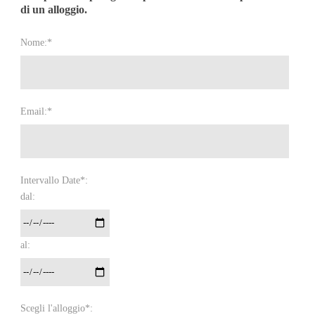
di un alloggio.
Nome:*
Email:*
Intervallo Date*:
dal:
al:
Scegli l'alloggio*: